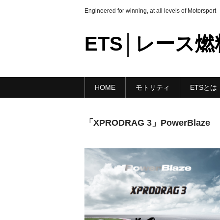
Engineered for winning, at all levels of Motorsport
ETS│レース燃料 o
HOME
モトリティ
ETSとは
「XPRODRAG 3」PowerBlaze