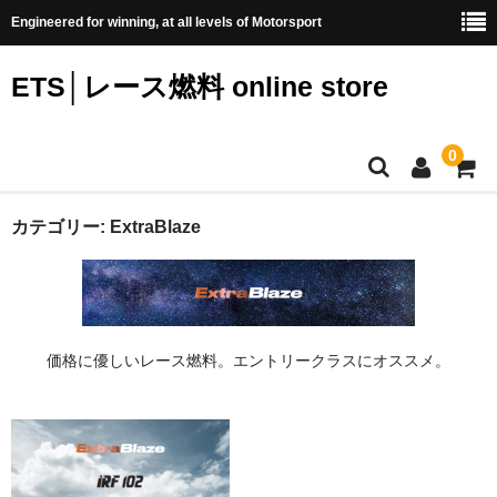
Engineered for winning, at all levels of Motorsport
ETS│レース燃料 online store
0
HOME
カテゴリー:
ExtraBlaze
モトリティ
ETSとは
価格に優しいレース燃料。エントリークラスにオススメ。
カテゴリー
すべて
ExtraBlaze