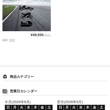
PowerBlaze
UltraBlaze
RenewaBlaze
会員ページ
¥49,555
(税込)
IRF 102
よくある質問
お問い合わせ
日本語
English
商品カテゴリー
プライバシーポリシー
営業日カレンダー
今月(2026年8月)
翌月(2026年9月)
日
月
火
水
木
金
土
日
月
火
水
木
金
土