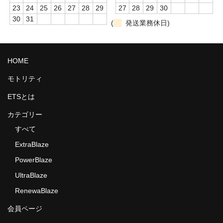
23
24
25
26
27
28
29
27
28
29
30
30
31
(
発送業務休日)
HOME
モトリティ
ETSとは
カテゴリー
すべて
ExtraBlaze
PowerBlaze
UltraBlaze
RenewaBlaze
会員ページ